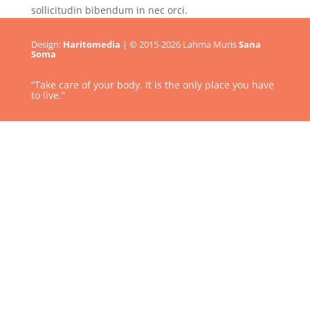
sollicitudin bibendum in nec orci.
Design:
Haritomedia
| © 2015-2026 Lahma Muris
Sana
Soma
“Take care of your body. It is the only place you have
to live.”